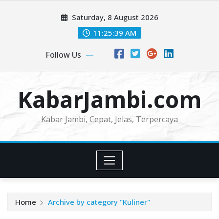
Skip
Saturday, 8 August 2026
to
content
11:25:41 AM
Follow Us
KabarJambi.com
Kabar Jambi, Cepat, Jelas, Terpercaya
Home
Archive by category "Kuliner"