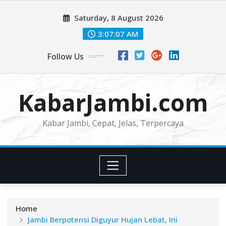
Skip
Saturday, 8 August 2026
to
content
3:07:09 AM
Follow Us
KabarJambi.com
Kabar Jambi, Cepat, Jelas, Terpercaya
Home
Jambi Berpotensi Diguyur Hujan Lebat, Ini