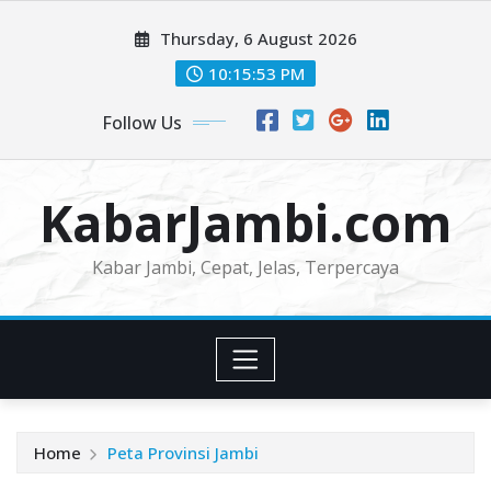
Skip
Thursday, 6 August 2026
to
content
10:15:54 PM
Follow Us
KabarJambi.com
Kabar Jambi, Cepat, Jelas, Terpercaya
Home
Peta Provinsi Jambi