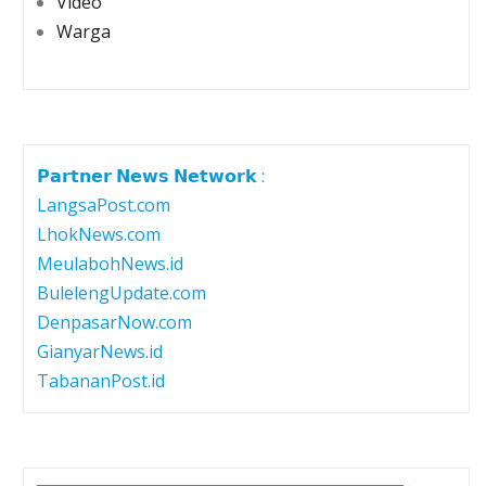
Video
Warga
𝗣𝗮𝗿𝘁𝗻𝗲𝗿 𝗡𝗲𝘄𝘀 𝗡𝗲𝘁𝘄𝗼𝗿𝗸 :
LangsaPost.com
LhokNews.com
MeulabohNews.id
BulelengUpdate.com
DenpasarNow.com
GianyarNews.id
TabananPost.id