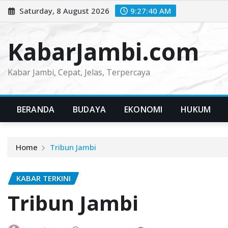
Skip
Saturday, 8 August 2026
9:27:41 AM
to
content
KabarJambi.com
Kabar Jambi, Cepat, Jelas, Terpercaya
BERANDA
BUDAYA
EKONOMI
HUKUM
Home
Tribun Jambi
KABAR TERKINI
Tribun Jambi