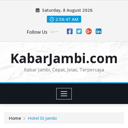
Skip
Saturday, 8 August 2026
to
content
2:56:48 AM
Follow Us
KabarJambi.com
Kabar Jambi, Cepat, Jelas, Terpercaya
Home
Hotel Di Jambi