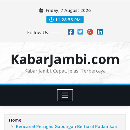
Skip
Friday, 7 August 2026
to
content
11:28:54 PM
Follow Us
KabarJambi.com
Kabar Jambi, Cepat, Jelas, Terpercaya
Home
Bencana! Petugas Gabungan Berhasil Padamkan