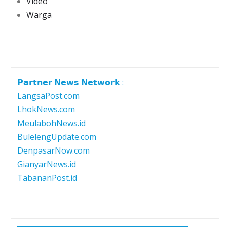
Video
Warga
𝗣𝗮𝗿𝘁𝗻𝗲𝗿 𝗡𝗲𝘄𝘀 𝗡𝗲𝘁𝘄𝗼𝗿𝗸 :
LangsaPost.com
LhokNews.com
MeulabohNews.id
BulelengUpdate.com
DenpasarNow.com
GianyarNews.id
TabananPost.id