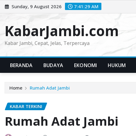
Skip
Sunday, 9 August 2026
7:41:30 AM
to
content
KabarJambi.com
Kabar Jambi, Cepat, Jelas, Terpercaya
BERANDA
BUDAYA
EKONOMI
HUKUM
Home
Rumah Adat Jambi
KABAR TERKINI
Rumah Adat Jambi