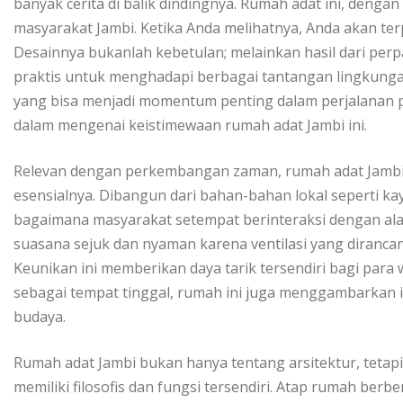
banyak cerita di balik dindingnya. Rumah adat ini, denga
masyarakat Jambi. Ketika Anda melihatnya, Anda akan ter
Desainnya bukanlah kebetulan; melainkan hasil dari pe
praktis untuk menghadapi berbagai tantangan lingkungan
yang bisa menjadi momentum penting dalam perjalanan pem
dalam mengenai keistimewaan rumah adat Jambi ini.
Relevan dengan perkembangan zaman, rumah adat Jambi te
esensialnya. Dibangun dari bahan-bahan lokal seperti k
bagaimana masyarakat setempat berinteraksi dengan al
suasana sejuk dan nyaman karena ventilasi yang diranc
Keunikan ini memberikan daya tarik tersendiri bagi par
sebagai tempat tinggal, rumah ini juga menggambarkan id
budaya.
Rumah adat Jambi bukan hanya tentang arsitektur, tetap
memiliki filosofis dan fungsi tersendiri. Atap rumah ber