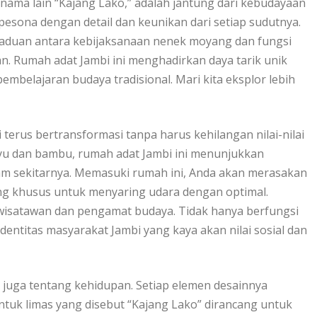
n nama lain “Kajang Lako,” adalah jantung dari kebudayaan
pesona dengan detail dan keunikan dari setiap sudutnya.
rpaduan antara kebijaksanaan nenek moyang dan fungsi
. Rumah adat Jambi ini menghadirkan daya tarik unik
belajaran budaya tradisional. Mari kita eksplor lebih
rus bertransformasi tanpa harus kehilangan nilai-nilai
ayu dan bambu, rumah adat Jambi ini menunjukkan
am sekitarnya. Memasuki rumah ini, Anda akan merasakan
ang khusus untuk menyaring udara dengan optimal.
a wisatawan dan pengamat budaya. Tidak hanya berfungsi
entitas masyarakat Jambi yang kaya akan nilai sosial dan
i juga tentang kehidupan. Setiap elemen desainnya
bentuk limas yang disebut “Kajang Lako” dirancang untuk