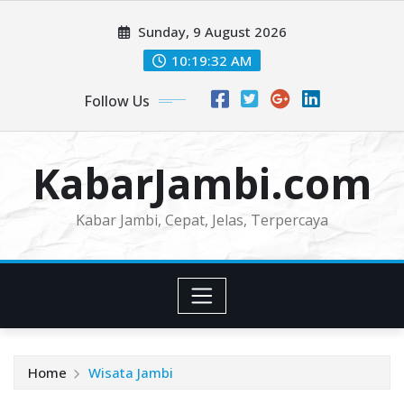
Skip
Sunday, 9 August 2026
to
content
10:19:33 AM
Follow Us
KabarJambi.com
Kabar Jambi, Cepat, Jelas, Terpercaya
Home
Wisata Jambi