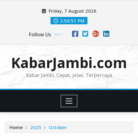
Skip
Friday, 7 August 2026
to
content
2:50:53 PM
Follow Us
KabarJambi.com
Kabar Jambi, Cepat, Jelas, Terpercaya
Home
2025
October