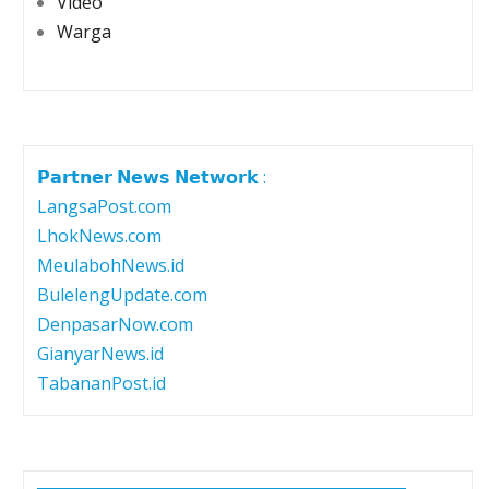
Video
Warga
𝗣𝗮𝗿𝘁𝗻𝗲𝗿 𝗡𝗲𝘄𝘀 𝗡𝗲𝘁𝘄𝗼𝗿𝗸 :
LangsaPost.com
LhokNews.com
MeulabohNews.id
BulelengUpdate.com
DenpasarNow.com
GianyarNews.id
TabananPost.id