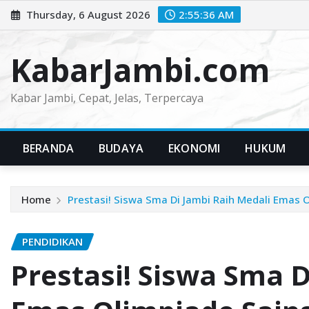
Skip
Thursday, 6 August 2026
2:55:38 AM
to
content
KabarJambi.com
Kabar Jambi, Cepat, Jelas, Terpercaya
BERANDA
BUDAYA
EKONOMI
HUKUM
Home
Prestasi! Siswa Sma Di Jambi Raih Medali Emas O
PENDIDIKAN
Prestasi! Siswa Sma D