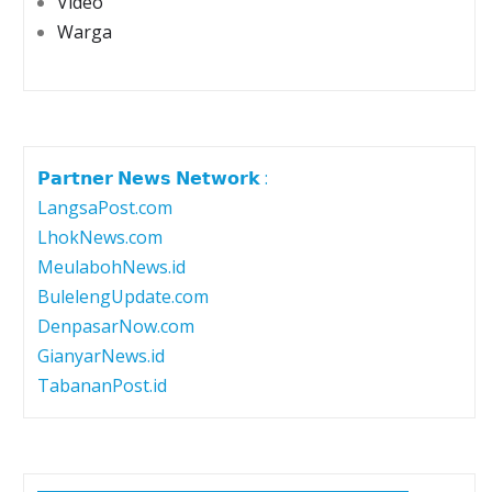
Video
Warga
𝗣𝗮𝗿𝘁𝗻𝗲𝗿 𝗡𝗲𝘄𝘀 𝗡𝗲𝘁𝘄𝗼𝗿𝗸 :
LangsaPost.com
LhokNews.com
MeulabohNews.id
BulelengUpdate.com
DenpasarNow.com
GianyarNews.id
TabananPost.id