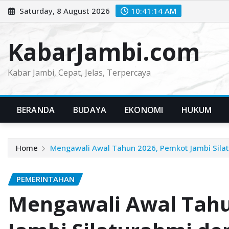
Skip
Saturday, 8 August 2026
10:41:15 AM
to
content
KabarJambi.com
Kabar Jambi, Cepat, Jelas, Terpercaya
BERANDA
BUDAYA
EKONOMI
HUKUM
Home
Mengawali Awal Tahun 2026, Pemkot Jambi Sila
PEMERINTAHAN
Mengawali Awal Tahu