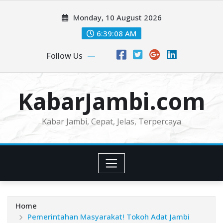
Skip
Monday, 10 August 2026
to
content
6:39:11 AM
Follow Us
KabarJambi.com
Kabar Jambi, Cepat, Jelas, Terpercaya
Home
Pemerintahan Masyarakat! Tokoh Adat Jambi