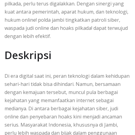
pilkada, perlu terus digalakkan. Dengan sinergi yang
kuat antara pemerintah, aparat hukum, dan teknologi,
hukum online! polda jambi tingkatkan patroli siber,
waspada judi online dan hoaks pilkada! dapat terwujud
dengan lebih efektif.
Deskripsi
Di era digital saat ini, peran teknologi dalam kehidupan
sehari-hari tidak bisa dihindari. Namun, bersamaan
dengan kemajuan tersebut, muncul pula berbagai
kejahatan yang memanfaatkan internet sebagai
medianya. Di antara berbagai kejahatan siber, judi
online dan penyebaran hoaks kini menjadi ancaman
serius. Masyarakat Indonesia, khususnya di Jambi,
perlu lebih waspada dan bijak dalam penggunaan