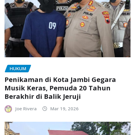
HUKUM
Penikaman di Kota Jambi Gegara
Musik Keras, Pemuda 20 Tahun
Berakhir di Balik Jeruji
Joe Rivera
Mar 19, 2026