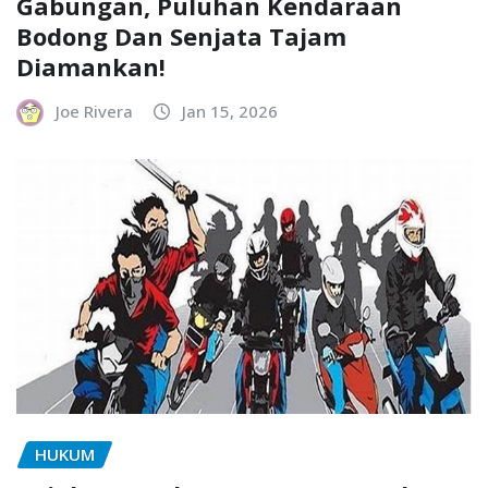
Gabungan, Puluhan Kendaraan
Bodong Dan Senjata Tajam
Diamankan!
Joe Rivera
Jan 15, 2026
HUKUM