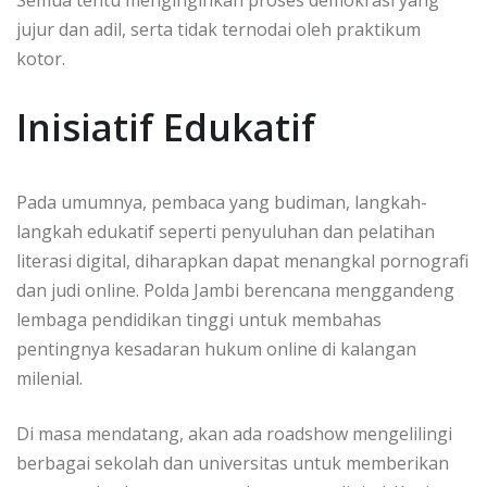
Semua tentu menginginkan proses demokrasi yang
jujur dan adil, serta tidak ternodai oleh praktikum
kotor.
Inisiatif Edukatif
Pada umumnya, pembaca yang budiman, langkah-
langkah edukatif seperti penyuluhan dan pelatihan
literasi digital, diharapkan dapat menangkal pornografi
dan judi online. Polda Jambi berencana menggandeng
lembaga pendidikan tinggi untuk membahas
pentingnya kesadaran hukum online di kalangan
milenial.
Di masa mendatang, akan ada roadshow mengelilingi
berbagai sekolah dan universitas untuk memberikan