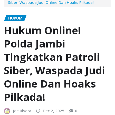
Siber, Waspada Judi Online Dan Hoaks Pilkada!
HUKUM
Hukum Online!
Polda Jambi
Tingkatkan Patroli
Siber, Waspada Judi
Online Dan Hoaks
Pilkada!
Joe Rivera
Dec 2, 2025
0