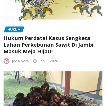
HUKUM
Hukum Perdata! Kasus Sengketa
Lahan Perkebunan Sawit Di Jambi
Masuk Meja Hijau!
Joe Rivera
Jan 1, 2026