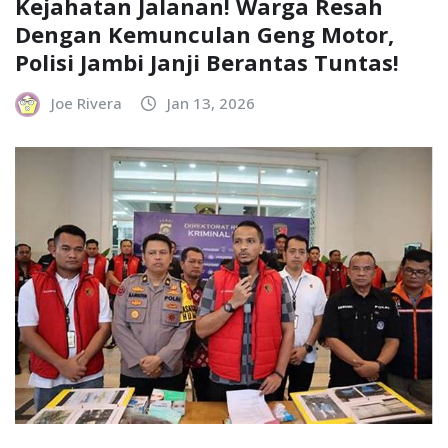
Kejahatan Jalanan! Warga Resah
Dengan Kemunculan Geng Motor,
Polisi Jambi Janji Berantas Tuntas!
Joe Rivera
Jan 13, 2026