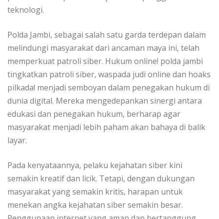
teknologi.
Polda Jambi, sebagai salah satu garda terdepan dalam
melindungi masyarakat dari ancaman maya ini, telah
memperkuat patroli siber. Hukum online! polda jambi
tingkatkan patroli siber, waspada judi online dan hoaks
pilkada! menjadi semboyan dalam penegakan hukum di
dunia digital. Mereka mengedepankan sinergi antara
edukasi dan penegakan hukum, berharap agar
masyarakat menjadi lebih paham akan bahaya di balik
layar.
Pada kenyataannya, pelaku kejahatan siber kini
semakin kreatif dan licik. Tetapi, dengan dukungan
masyarakat yang semakin kritis, harapan untuk
menekan angka kejahatan siber semakin besar.
Penggunaan internet yang aman dan bertanggung