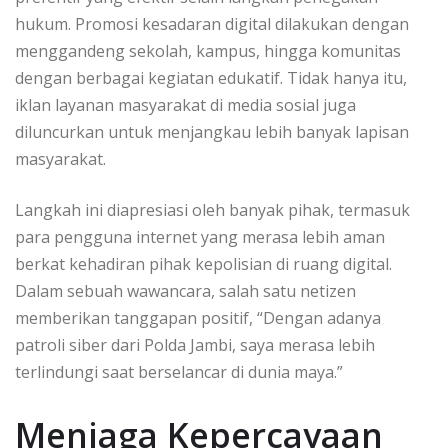
hukum. Promosi kesadaran digital dilakukan dengan
menggandeng sekolah, kampus, hingga komunitas
dengan berbagai kegiatan edukatif. Tidak hanya itu,
iklan layanan masyarakat di media sosial juga
diluncurkan untuk menjangkau lebih banyak lapisan
masyarakat.
Langkah ini diapresiasi oleh banyak pihak, termasuk
para pengguna internet yang merasa lebih aman
berkat kehadiran pihak kepolisian di ruang digital.
Dalam sebuah wawancara, salah satu netizen
memberikan tanggapan positif, “Dengan adanya
patroli siber dari Polda Jambi, saya merasa lebih
terlindungi saat berselancar di dunia maya.”
Menjaga Kepercayaan