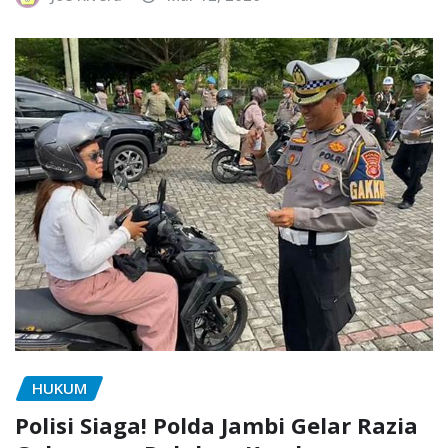
HUKUM
Polisi Siaga! Polda Jambi Gelar Razia