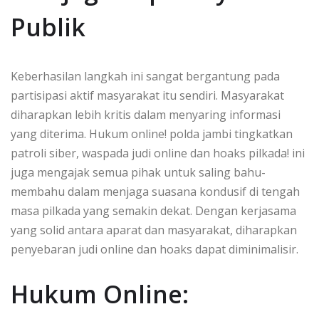
Publik
Keberhasilan langkah ini sangat bergantung pada
partisipasi aktif masyarakat itu sendiri. Masyarakat
diharapkan lebih kritis dalam menyaring informasi
yang diterima. Hukum online! polda jambi tingkatkan
patroli siber, waspada judi online dan hoaks pilkada! ini
juga mengajak semua pihak untuk saling bahu-
membahu dalam menjaga suasana kondusif di tengah
masa pilkada yang semakin dekat. Dengan kerjasama
yang solid antara aparat dan masyarakat, diharapkan
penyebaran judi online dan hoaks dapat diminimalisir.
Hukum Online: