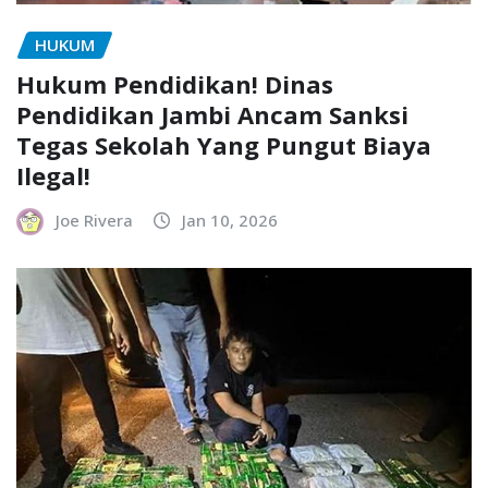
HUKUM
Hukum Pendidikan! Dinas
Pendidikan Jambi Ancam Sanksi
Tegas Sekolah Yang Pungut Biaya
Ilegal!
Joe Rivera
Jan 10, 2026