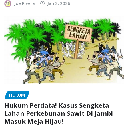
Joe Rivera
Jan 2, 2026
HUKUM
Hukum Perdata! Kasus Sengketa
Lahan Perkebunan Sawit Di Jambi
Masuk Meja Hijau!