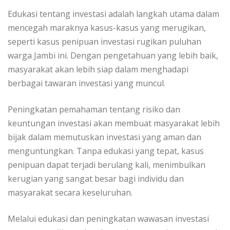
Edukasi tentang investasi adalah langkah utama dalam
mencegah maraknya kasus-kasus yang merugikan,
seperti kasus penipuan investasi rugikan puluhan
warga Jambi ini. Dengan pengetahuan yang lebih baik,
masyarakat akan lebih siap dalam menghadapi
berbagai tawaran investasi yang muncul.
Peningkatan pemahaman tentang risiko dan
keuntungan investasi akan membuat masyarakat lebih
bijak dalam memutuskan investasi yang aman dan
menguntungkan. Tanpa edukasi yang tepat, kasus
penipuan dapat terjadi berulang kali, menimbulkan
kerugian yang sangat besar bagi individu dan
masyarakat secara keseluruhan.
Melalui edukasi dan peningkatan wawasan investasi