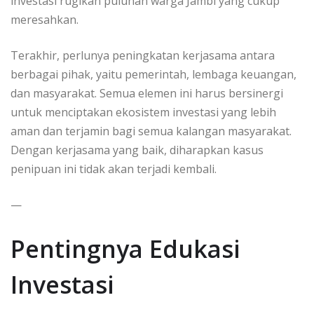
investasi rugikan puluhan warga Jambi yang cukup
meresahkan.
Terakhir, perlunya peningkatan kerjasama antara
berbagai pihak, yaitu pemerintah, lembaga keuangan,
dan masyarakat. Semua elemen ini harus bersinergi
untuk menciptakan ekosistem investasi yang lebih
aman dan terjamin bagi semua kalangan masyarakat.
Dengan kerjasama yang baik, diharapkan kasus
penipuan ini tidak akan terjadi kembali.
—
Pentingnya Edukasi
Investasi