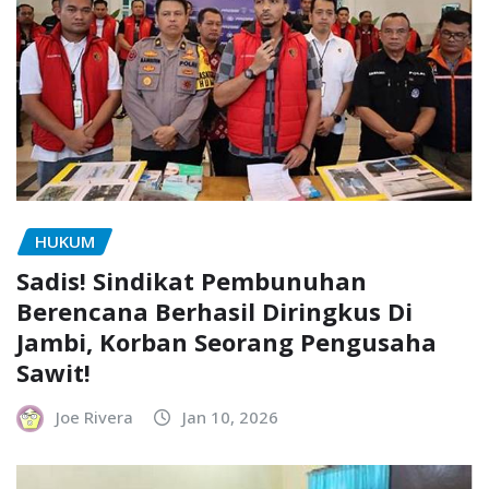
HUKUM
Sadis! Sindikat Pembunuhan
Berencana Berhasil Diringkus Di
Jambi, Korban Seorang Pengusaha
Sawit!
Joe Rivera
Jan 10, 2026