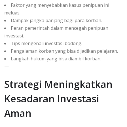
Faktor yang menyebabkan kasus penipuan ini
meluas.
Dampak jangka panjang bagi para korban.
Peran pemerintah dalam mencegah penipuan
investasi.
Tips mengenali investasi bodong.
Pengalaman korban yang bisa dijadikan pelajaran.
Langkah hukum yang bisa diambil korban.
—
Strategi Meningkatkan
Kesadaran Investasi
Aman