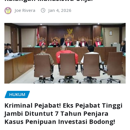
Joe Rivera
Jan 4, 2026
HUKUM
Kriminal Pejabat! Eks Pejabat Tinggi
Jambi Dituntut 7 Tahun Penjara
Kasus Penipuan Investasi Bodong!