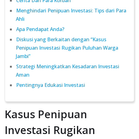
Cerita Dari Para Korban
Menghindari Penipuan Investasi: Tips dari Para
Ahli
Apa Pendapat Anda?
Diskusi yang Berkaitan dengan “Kasus
Penipuan Investasi Rugikan Puluhan Warga
Jambi”
Strategi Meningkatkan Kesadaran Investasi
Aman
Pentingnya Edukasi Investasi
Kasus Penipuan
Investasi Rugikan