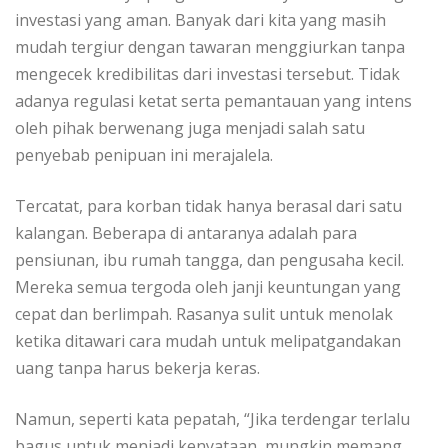
investasi yang aman. Banyak dari kita yang masih
mudah tergiur dengan tawaran menggiurkan tanpa
mengecek kredibilitas dari investasi tersebut. Tidak
adanya regulasi ketat serta pemantauan yang intens
oleh pihak berwenang juga menjadi salah satu
penyebab penipuan ini merajalela.
Tercatat, para korban tidak hanya berasal dari satu
kalangan. Beberapa di antaranya adalah para
pensiunan, ibu rumah tangga, dan pengusaha kecil.
Mereka semua tergoda oleh janji keuntungan yang
cepat dan berlimpah. Rasanya sulit untuk menolak
ketika ditawari cara mudah untuk melipatgandakan
uang tanpa harus bekerja keras.
Namun, seperti kata pepatah, “Jika terdengar terlalu
bagus untuk menjadi kenyataan, mungkin memang