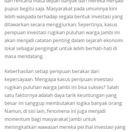
dan rencana masa depan banyak dari mereka menjadi
pupus begitu saja. Masyarakat pada umumnya kini
lebih waspada terhadap segala bentuk investasi yang
ditawarkan secara menggiurkan. Sepertinya, kasus
penipuan investasi rugikan puluhan warga Jambi ini
akan menjadi catatan penting dalam sejarah ekonomi
lokal sebagai pengingat untuk lebih berhati-hati di
masa mendatang.
Keberhasilan setiap penipuan berakar dari
kepercayaan. Mengapa kasus penipuan investasi
rugikan puluhan warga Jambi ini bisa sukses? Salah
satu faktornya adalah daya tarik keuntungan yang
besar ini sanggup membutakan logika banyak orang.
Namun, di sisi lain, fenomena ini juga menjadi
momentum bagi masyarakat Jambi untuk
meningkatkan wawasan mereka perihal investasi yang