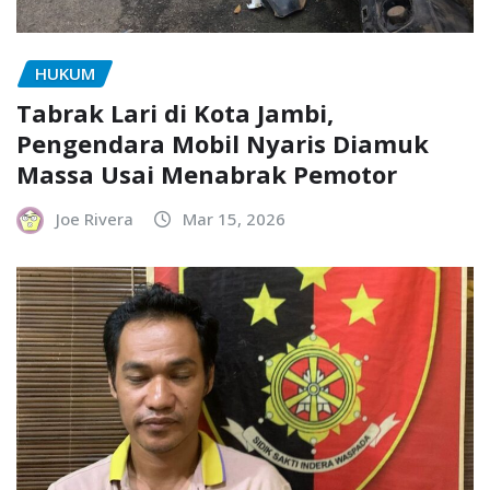
HUKUM
Tabrak Lari di Kota Jambi,
Pengendara Mobil Nyaris Diamuk
Massa Usai Menabrak Pemotor
Joe Rivera
Mar 15, 2026