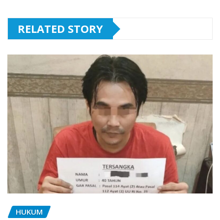
RELATED STORY
HUKUM