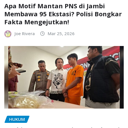
Apa Motif Mantan PNS di Jambi
Membawa 95 Ekstasi? Polisi Bongkar
Fakta Mengejutkan!
Joe Rivera
Mar 25, 2026
HUKUM