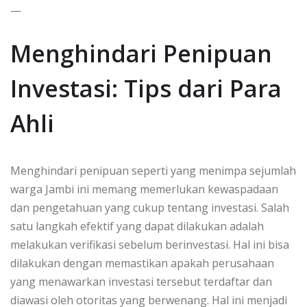
—
Menghindari Penipuan
Investasi: Tips dari Para
Ahli
Menghindari penipuan seperti yang menimpa sejumlah
warga Jambi ini memang memerlukan kewaspadaan
dan pengetahuan yang cukup tentang investasi. Salah
satu langkah efektif yang dapat dilakukan adalah
melakukan verifikasi sebelum berinvestasi. Hal ini bisa
dilakukan dengan memastikan apakah perusahaan
yang menawarkan investasi tersebut terdaftar dan
diawasi oleh otoritas yang berwenang. Hal ini menjadi