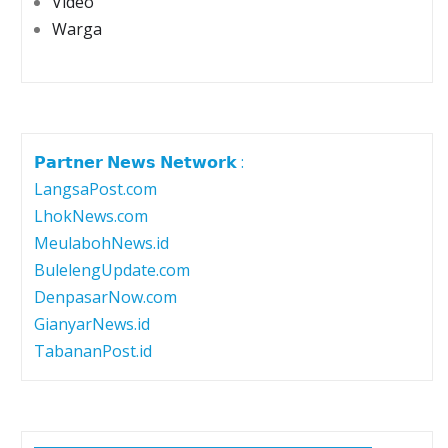
Video
Warga
𝗣𝗮𝗿𝘁𝗻𝗲𝗿 𝗡𝗲𝘄𝘀 𝗡𝗲𝘁𝘄𝗼𝗿𝗸 :
LangsaPost.com
LhokNews.com
MeulabohNews.id
BulelengUpdate.com
DenpasarNow.com
GianyarNews.id
TabananPost.id