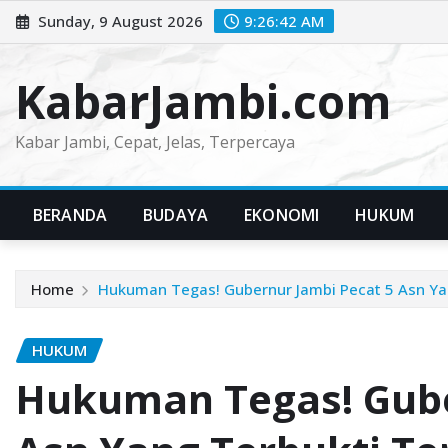
Skip
Sunday, 9 August 2026
9:26:43 AM
to
content
KabarJambi.com
Kabar Jambi, Cepat, Jelas, Terpercaya
BERANDA
BUDAYA
EKONOMI
HUKUM
Home
Hukuman Tegas! Gubernur Jambi Pecat 5 Asn Yan
HUKUM
Hukuman Tegas! Gube