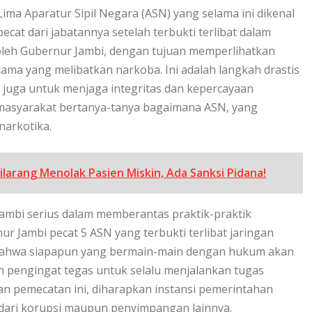
Lima Aparatur Sipil Negara (ASN) yang selama ini dikenal
cat dari jabatannya setelah terbukti terlibat dalam
 oleh Gubernur Jambi, dengan tujuan memperlihatkan
ama yang melibatkan narkoba. Ini adalah langkah drastis
 juga untuk menjaga integritas dan kepercayaan
u masyarakat bertanya-tanya bagaimana ASN, yang
narkotika.
larang Menolak Pasien Miskin, Ada Sanksi Pidana!
Jambi serius dalam memberantas praktik-praktik
 Jambi pecat 5 ASN yang terbukti terlibat jaringan
 bahwa siapapun yang bermain-main dengan hukum akan
lah pengingat tegas untuk selalu menjalankan tugas
an pemecatan ini, diharapkan instansi pemerintahan
 dari korupsi maupun penyimpangan lainnya.